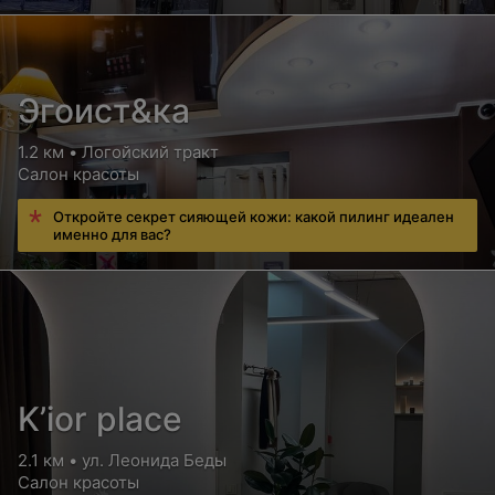
Цена по запросу
Эгоист&ка
Аппаратный педикюр с долговременным
покрытием "френч" (снятие нашего покрытия
1.2 км • Логойский тракт
бесплатно)
Салон красоты
Цена по запросу
Откройте секрет сияющей кожи: какой пилинг идеален
именно для вас?
Комбинированный педикюр
Цена по запросу
Комбинированный педикюр с покрытием лаком
K’ior place
Цена по запросу
2.1 км • ул. Леонида Беды
Комбинированный педикюр с покрытием лаком
Салон красоты