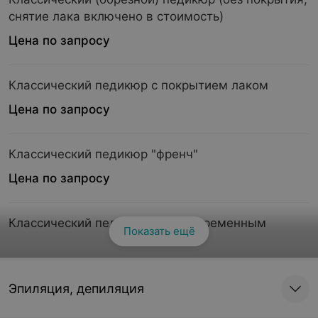
снятие лака включено в стоимость)
Цена по запросу
Классический педикюр с покрытием лаком
Цена по запросу
Классический педикюр "френч"
Цена по запросу
Классический педикюр с долговременным
Показать ещё
Смотреть все
покрытием
Цена по запросу
Эпиляция, депиляция
Классический педикюр с долговременным